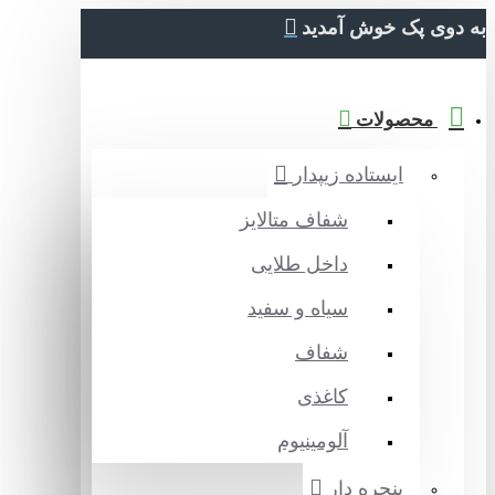
دوی پک خوش آمدید
محصولات
ایستاده زیپدار
شفاف متالایز
داخل طلایی
سیاه و سفید
شفاف
کاغذی
آلومینیوم
پنجره دار