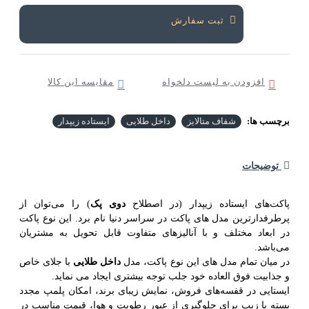
ثبت سفارش
افزودن به لیست دلخواه
مقایسه این کالا
رچسب ها:
شفاف متالایز
داخل طلایی
ایستاده زیپدار
توضیحات
اکت‌های ایستاده زیپدار (در اصطلاح
دوی پک
) را می‌توان از
رطرفدارترین مدل های پاکت در سراسر دنیا نام برد. این نوع پاکت
ر ابعاد مختلف و با آنالیزهای متفاوت قابل تحویل به مشتریان
ی‌باشد.
ر میان تمام مدل های این نوع پاکت، مدل
داخل طلایی
با جلای خاص
 جذابیت فوق العاده خود جلب توجه بیشتری ایجاد می نماید.
یستایی در قفسه‌های فروش، نمایش زیبای برند، امکان پلمپ مجدد
سته با زیپ برای جلوگیری از عبور رطوبت و هوا، قیمت مناسب در