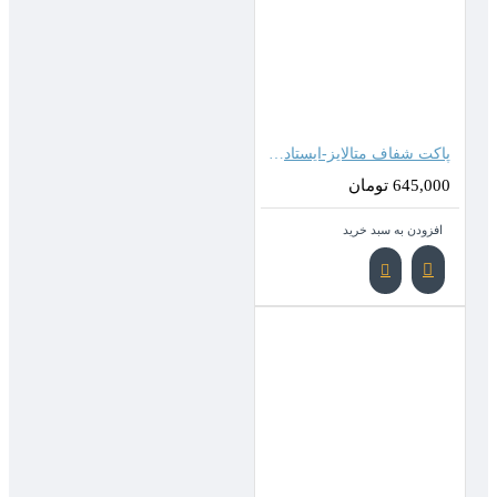
پاکت شفاف متالایز-ایستاده زیپدار ( 40*30 سانتیمتر )
645,000 تومان
افزودن به سبد خرید