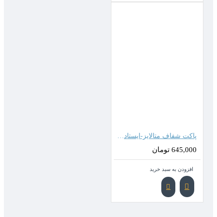
پاکت شفاف متالایز-ایستاده زیپدار ( 50*40 سانتیمتر )
645,000 تومان
افزودن به سبد خرید