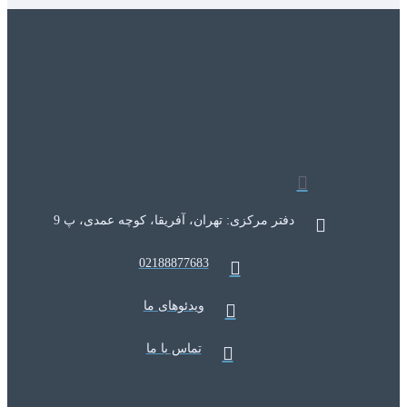
دفتر مرکزی: تهران، آفریقا، کوچه عمدی، پ 9
02188877683
ویدئوهای ما
تماس با ما