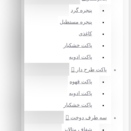
پنجره گرد
پنجره مستطیل
کاغذی
پاکت خشکبار
پاکت ادویه
پاکت طرح دار
پاکت قهوه
پاکت ادویه
پاکت خشکبار
سه طرف دوخت
شفاف متالایز