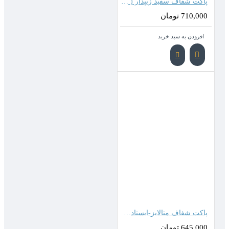
پاکت شفاف سفید زیپدار ( 35*25 سانتیمتر )
710,000 تومان
افزودن به سبد خرید
پاکت شفاف متالایز-ایستاده زیپدار ( 40*30 سانتیمتر )
645,000 تومان