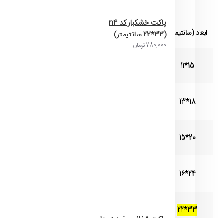
" جدول مشخصات محصول
(110 میکرو
پاکت خشکبار کد n4
ابعاد (سانتیمتر)
وزن هر پاکت (تقریبی)
تعداد در هر کیلوگرم (تقریبی)
(22*33 سانتیمتر)
780,000 تومان
15*11
5 گرم
195 عدد
18*13
7 گرم
142 عدد
20*15
9 گرم
110 عدد
24*16
11 گرم
90 عدد
33*22
18 گرم
55 عدد