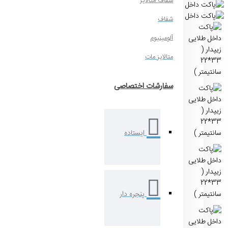
شفاف متالایز
شفاف
آلومینیوم
متالایز مات
سفارشات اختصاصی
ایستاده
پنجره دار