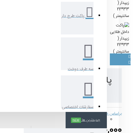
پاکت طرح دار
سه طرف دوخت
پاکت داخ
سانتیمتر )
ُسفارشات اختصاصی
براساس 0 نظر.
-
نوشتن نظر
جدیدترین ها
NEW
710,000 تومان