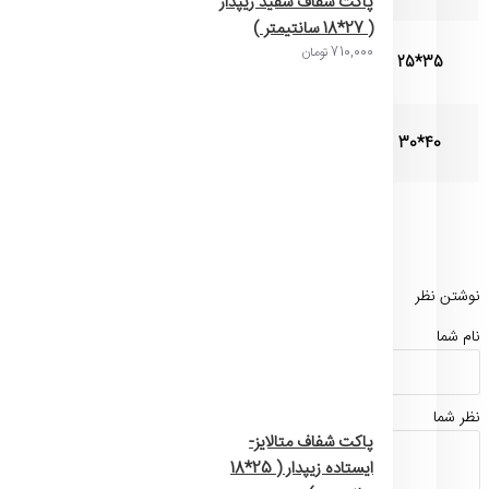
پاکت شفاف سفید زیپدار
( 27*18 سانتیمتر )
710,000 تومان
35*25
28 گرم
35 عدد
40*30
32 گرم
30 عدد
نوشتن نظر
نام شما
نظر شما
پاکت شفاف متالایز-
ایستاده زیپدار ( 25*18