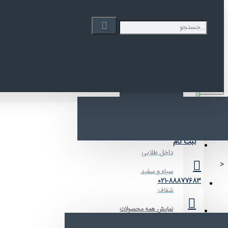
به دوی پک خوش آمدید
Your Cart
Menu
محصولات
فارسی
انتخاب مدل پاکت
ورود
ایستاده زیپدار
شفاف متالایز
ثبت نام
داخل طلایی
<
سیاه و سفید
021-88877683
شفاف
نمایش همه محصولات