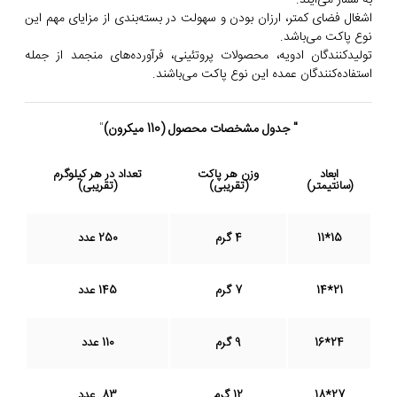
ند.
متر، ارزان بودن و سهولت در بسته‌بندی از مزایای مهم این
باشد.
ن ادویه، محصولات پروتئینی، فرآورده‌های منجمد از جمله
گان عمده این نوع پاکت می‌باشند.
" جدول مشخصات محصول
(110 میکرون)
"
وزن هر پاکت
تعداد در هر کیلوگرم
)
(تقریبی)
(تقریبی)
4 گرم
250 عدد
7 گرم
145 عدد
9 گرم
110 عدد
12 گرم
83 عدد