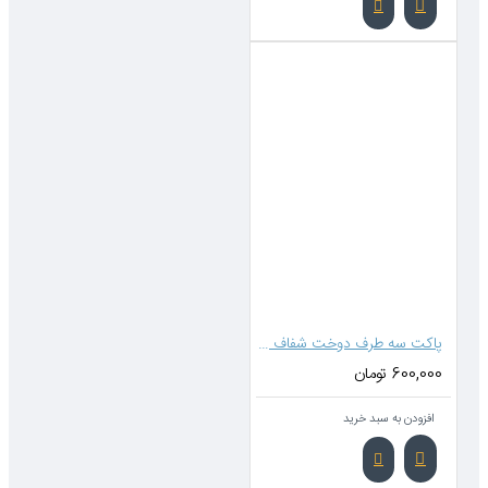
پاکت سه طرف دوخت شفاف متالایز 30*20 (ته بازشو)
بد خرید