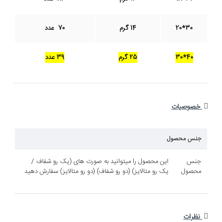
14 گرم
70 عدد
25 گرم
39 عدد
ل
این محصول را میتوانید به صورت های (یک رو شفاف /
یک رو متالایز) (دو رو شفاف) (دو رو متالایز) سفارش دهید