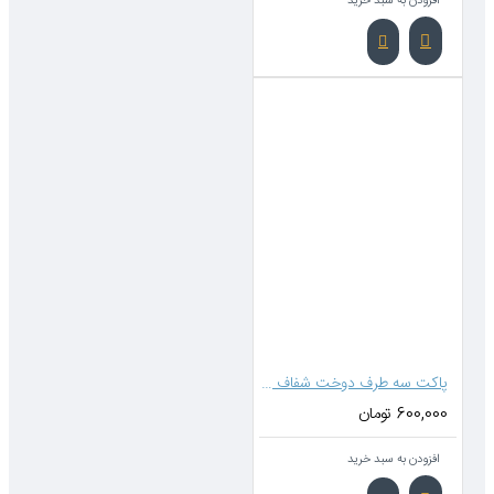
بد خرید
پاکت سه طرف دوخت شفاف متالایز 35*25 (بدون زیپ)
بد خرید