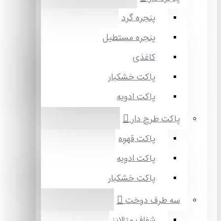
پنجره گرد
پنجره مستطیل
کاغذی
پاکت خشکبار
پاکت ادویه
کت طرح دار
پاکت قهوه
پاکت ادویه
پاکت خشکبار
 طرف دوخت
شفاف متالایز