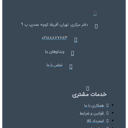
دفتر مرکزی: تهران، آفریقا، کوچه عمدی، پ 9
02188877683
ویدئوهای ما
تماس با ما
مات مشتری
کاری با ما
انین و شرایط
رداد کالا