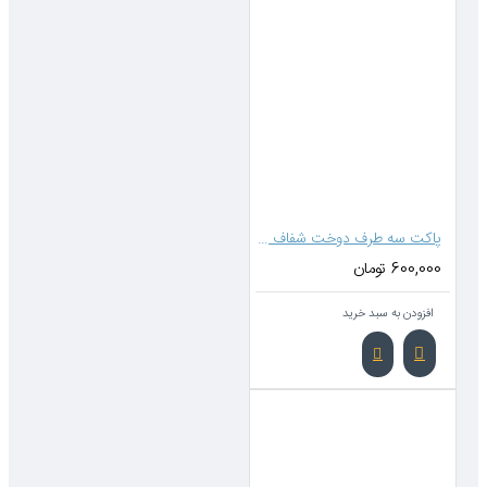
پاکت سه طرف دوخت شفاف متالایز 20*15 (بدون زیپ)
بد خرید