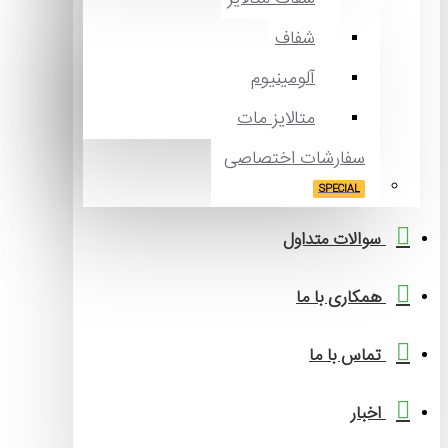
شفاف
آلومینیوم
متالایز مات
ارشات اختصاصی
SPECI
ات متداول
ی با ما
با ما