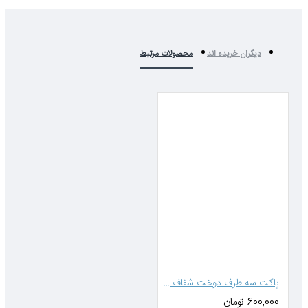
 خریده اند
محصولات مرتبط
پاکت سه طرف دوخت شفاف متالایز 33*22 (بدون زیپ)