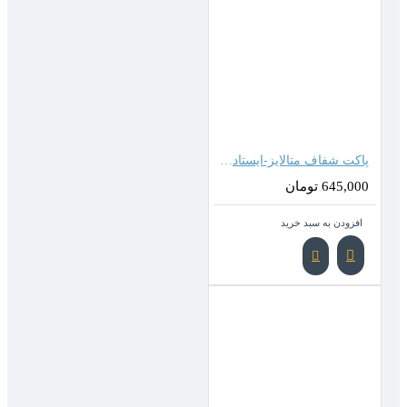
پاکت شفاف متالایز-ایستاده زیپدار ( 27*18 سانتیمتر )
645,000 تومان
افزودن به سبد خرید