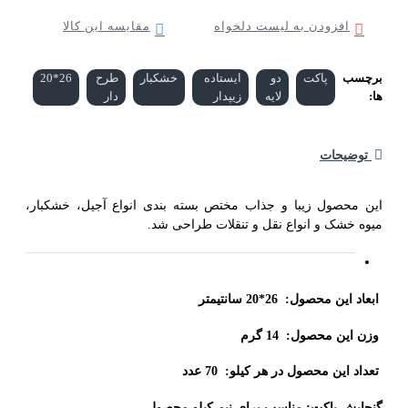
افزودن به لیست دلخواه
مقایسه این کالا
رچسب
پاکت
دو
ایستاده
خشکبار
طرح
26*20
ا:
لایه
زیپدار
دار
توضیحات
ین محصول زیبا و جذاب مختص بسته بندی انواع آجیل، خشکبار،
یوه خشک و انواع نقل و تنقلات طراحی شد.
بعاد این محصول: 26*20 سانتیمتر
زن این محصول: 14 گرم
عداد این محصول در هر کیلو: 70 عدد
نجایش پاکت: مناسب برای نیم کیلو محصول