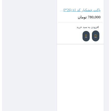
پاکت خشکبار کد n1 (20*26 سانتیمتر)
780,000 تومان
افزودن به سبد خرید