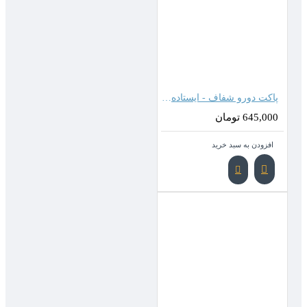
پاکت دورو شفاف - ایستاده زیپدار ( 18*13 سانتیمتر )
645,000 تومان
افزودن به سبد خرید