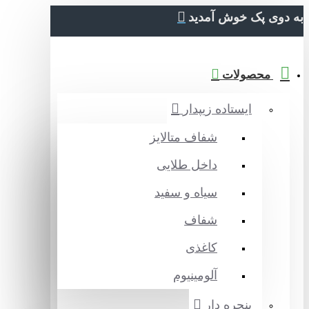
دوی پک خوش آمدید
محصولات
ایستاده زیپدار
شفاف متالایز
داخل طلایی
سیاه و سفید
شفاف
کاغذی
آلومینیوم
پنجره دار