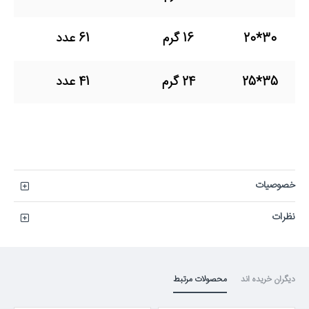
30*20
16 گرم
61 عدد
35*25
24 گرم
41 عدد
خصوصیات
نظرات
دیگران خریده اند
محصولات مرتبط