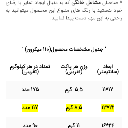
* صاحبان
مشاغل خانگی
که به دنبال ایجاد تمایز با رقبای
خود هستید با رنگ های متنوع این محصول میتوانید به
راحتی به این مهم دست پیدا نمایید.
" جدول مشخصات محصول
(110 میکرون)
"
ابعاد
وزن هر پاکت
تعداد در هر کیلوگرم
(سانتیمتر)
(تقریبی)
(تقریبی)
17*11
5.5 گرم
175 عدد
22*13
8.5 گرم
117 عدد
24*16
11 گرم
90 عدد