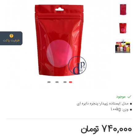
ظرفیت پاکت
موجود
مدل:
ایستاده زیپدار- پنجره دایره ای
وزن:
1.00kg
740,000 تومان