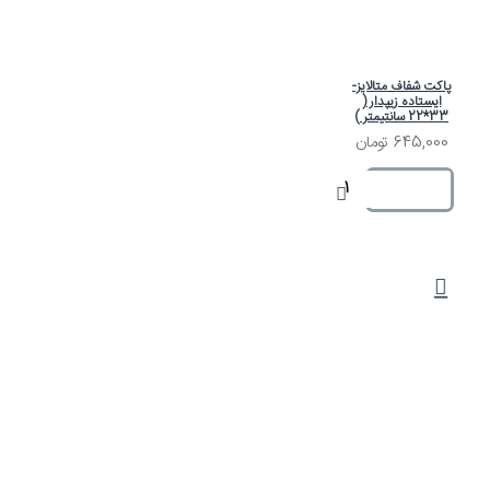
پاکت شفاف متالایز-
ایستاده زیپدار (
33*22 سانتیمتر )
645,000 تومان