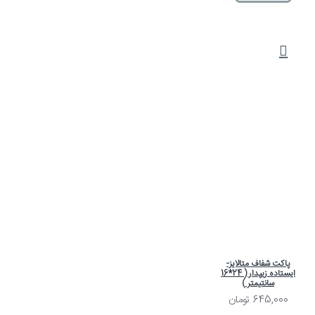
پاکت شفاف متالایز-
ایستاده زیپدار ( 24*16
سانتیمتر )
645,000 تومان