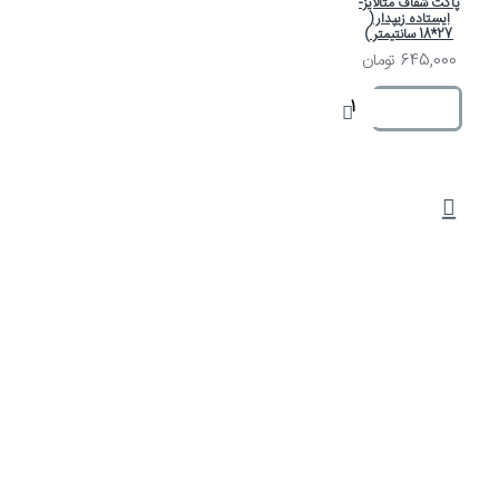
پاکت شفاف متالایز-
ایستاده زیپدار (
27*18 سانتیمتر )
645,000 تومان