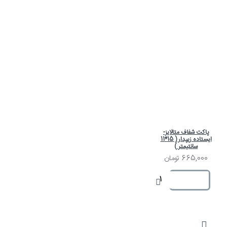
پاکت شفاف متالایز-
ایستاده زیپدار ( 15*11
سانتیمتر )
665,000 تومان