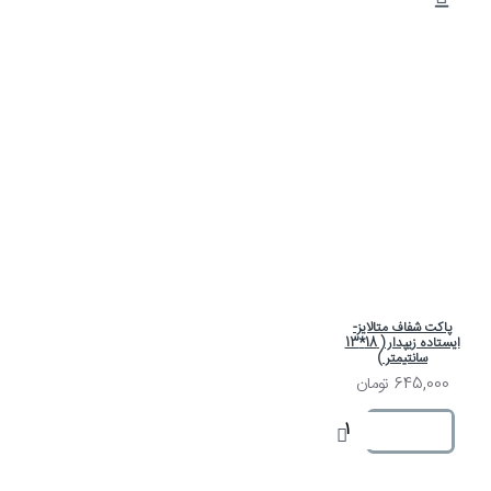
پاکت شفاف متالایز-
ایستاده زیپدار ( 18*13
سانتیمتر )
645,000 تومان