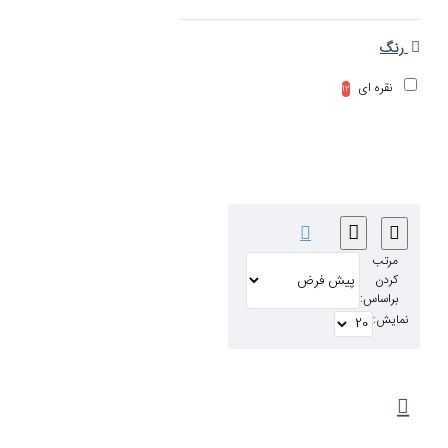
رنگ
نقره ای
12
مرتب
کردن
براساس:
نمایش: