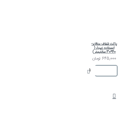
پاکت شفاف متالایز-
ایستاده زیپدار (
40*30 سانتیمتر )
645,000 تومان