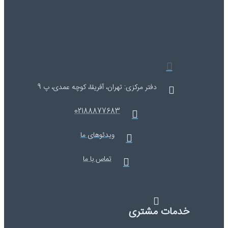
دفتر مرکزی: تهران، آفریقا، کوچه عمدی، پ 9
02188877683
ویدئوهای ما
تماس با ما
خدمات مشتری