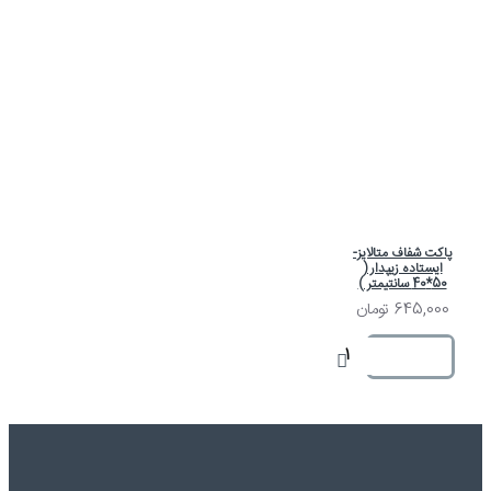
پاکت شفاف متالایز-
ایستاده زیپدار (
50*40 سانتیمتر )
645,000 تومان