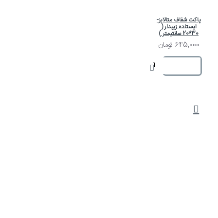
پاکت شفاف متالایز-
ایستاده زیپدار (
30*20 سانتیمتر )
645,000 تومان