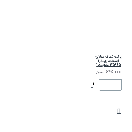
پاکت شفاف متالایز-
ایستاده زیپدار (
45*35 سانتیمتر )
645,000 تومان