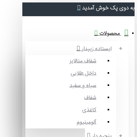
دوی پک خوش آمدید
محصولات
ایستاده زیپدار
شفاف متالایز
داخل طلایی
سیاه و سفید
شفاف
کاغذی
آلومینیوم
پنجره دار