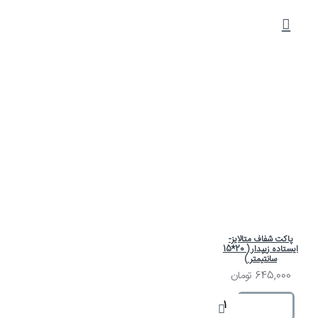
پاکت شفاف متالایز-
ایستاده زیپدار ( 20*15
سانتیمتر )
645,000 تومان