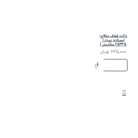
پاکت شفاف متالایز-
ایستاده زیپدار (
35*25 سانتیمتر )
645,000 تومان