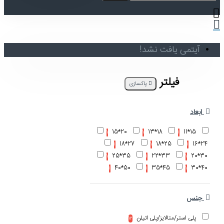
آیتمی یافت نشد!
فیلتر
پاکسازی
ابعاد
20*15
18*13
15*11
1
1
1
27*18
25*18
24*16
1
1
1
35*25
33*22
30*20
1
1
1
50*40
45*35
40*30
1
1
1
جنس
پلی استر/متالایز/پلی اتیلن
12