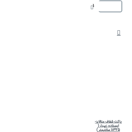
پاکت شفاف متالایز-
ایستاده زیپدار (
25*18 سانتیمتر )