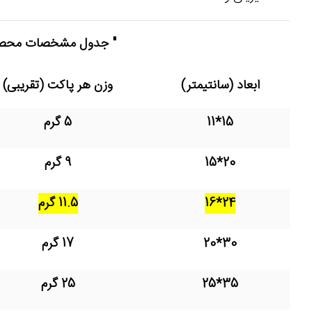
" جدول مشخصات مح
ابعاد (سانتیمتر)
وزن هر پاکت (تقریبی)
15*11
5 گرم
20*15
9 گرم
24*16
11.5 گرم
30*20
17 گرم
35*25
25 گرم