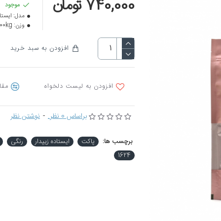
740,000 تومان
موجود
مدل:
ایستاد
وزن:
.00kg
افزودن به سبد خرید
افزودن به لیست دلخواه
مقا
براساس 0 نظر.
-
نوشتن نظر
برچسب ها:
پاکت
ایستاده زیپدار
رنگی
1624