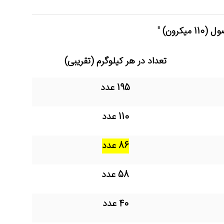
صول
(110 میکرون)
"
تعداد در هر کیلوگرم (تقریبی)
195 عدد
110 عدد
86 عدد
58 عدد
40 عدد