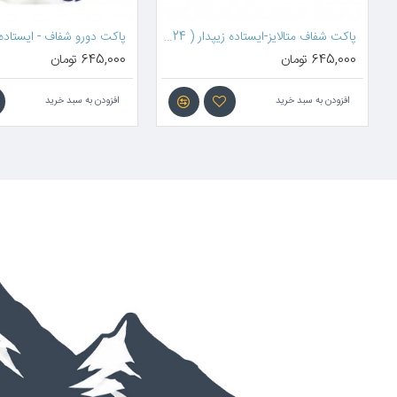
پاکت شفاف متالایز-ایستاده زیپدار ( 24*16 سانتیمتر )
پاکت دورو شفاف - ایستاده زیپدار ( 24*16 سانتیمتر )
645,000 تومان
00
ید
افزودن به سبد خرید