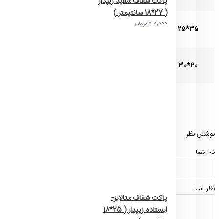
پاکت شفاف سفید زیپدار
( 27*18 سانتیمتر )
710,000 تومان
35*25
28 گرم
35 عدد
40*30
32 گرم
30 عدد
نوشتن نظر
نام شما
نظر شما
پاکت شفاف متالایز-
ایستاده زیپدار ( 25*18