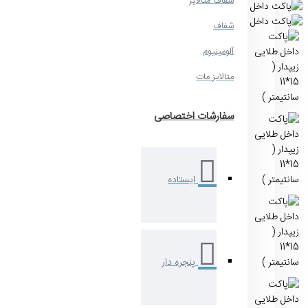
شفاف متالایز
شفاف
آلومینیوم
متالایز مات
سفارشات اختصاصی
ایستاده
پنجره دار