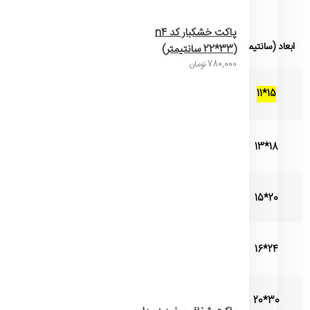
" جدول مشخصات محصول
(110 میکرو
پاکت خشکبار کد n4
ابعاد (سانتیمتر)
وزن هر پاکت (تقریبی)
تعداد در هر کیلوگرم (تقریبی)
(22*33 سانتیمتر)
780,000 تومان
15*11
5 گرم
195 عدد
18*13
7 گرم
142 عدد
20*15
9 گرم
110 عدد
24*16
11 گرم
90 عدد
30*20
16 گرم
63 عدد