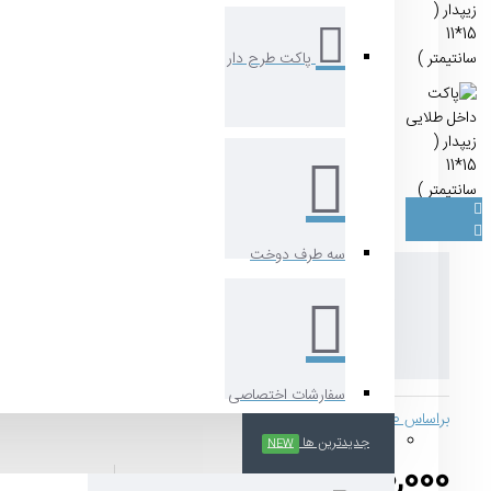
پاکت طرح دار
سه طرف دوخت
پاکت داخل طلای
سانتیمتر )
ُسفارشات اختصاصی
براساس 0 نظر.
-
نوشتن نظر
جدیدترین ها
NEW
730,000 تومان