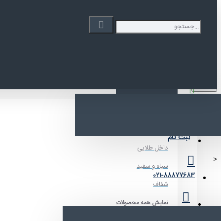
به دوی پک خوش آمدید
Your Cart
Menu
محصولات
فارسی
انتخاب مدل پاکت
ورود
ایستاده زیپدار
شفاف متالایز
ثبت نام
داخل طلایی
<
سیاه و سفید
021-88877683
شفاف
نمایش همه محصولات