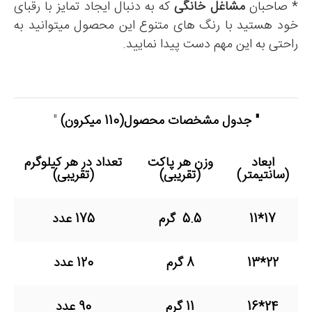
* صاحبان
مشاغل خانگی
که به دنبال ایجاد تمایز با رقبای
خود هستید با رنگ های متنوع این محصول میتوانید به
راحتی به این مهم دست پیدا نمایید.
" جدول مشخصات محصول
(110 میکرون)
"
ابعاد
وزن هر پاکت
تعداد در هر کیلوگرم
(سانتیمتر)
(تقریبی)
(تقریبی)
17*11
5.5 گرم
175 عدد
22*13
8 گرم
120 عدد
24*16
11 گرم
90 عدد