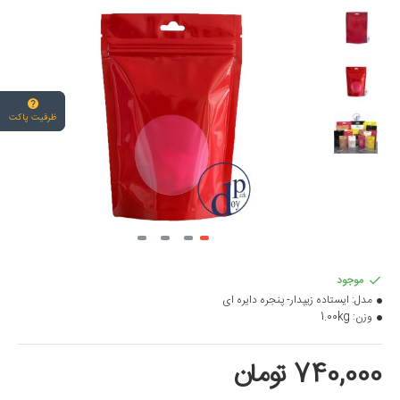
ظرفیت پاکت
موجود
مدل:
ایستاده زیپدار- پنجره دایره ای
وزن:
1.00kg
740,000 تومان