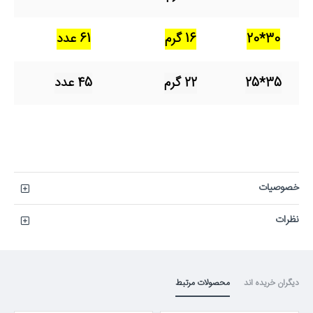
30*20
16 گرم
61 عدد
35*25
22 گرم
45 عدد
خصوصیات
نظرات
دیگران خریده اند
محصولات مرتبط