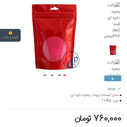
ظرفیت پاکت
موجود
مدل:
ایستاده زیپدار- پنجره دایره ای
وزن:
1.00kg
760,000 تومان