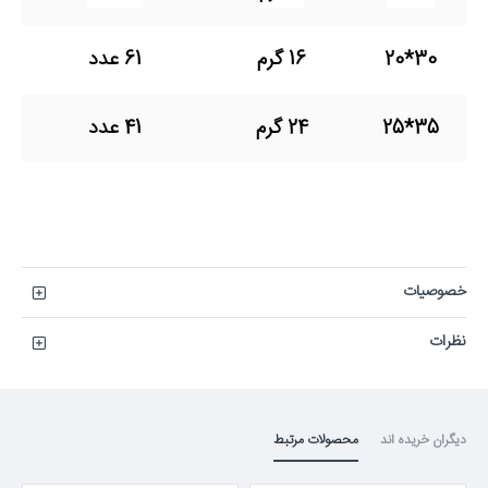
30*20
16 گرم
61 عدد
35*25
24 گرم
41 عدد
خصوصیات
نظرات
دیگران خریده اند
محصولات مرتبط