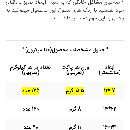
* صاحبان
مشاغل خانگی
که به دنبال ایجاد تمایز با رقبای
خود هستید با رنگ های متنوع این محصول میتوانید به
راحتی به این مهم دست پیدا نمایید.
" جدول مشخصات محصول
(110 میکرون)
"
ابعاد
وزن هر پاکت
تعداد در هر کیلوگرم
(سانتیمتر)
(تقریبی)
(تقریبی)
17*11
5.5 گرم
175 عدد
22*13
8 گرم
120 عدد
24*16
11 گرم
90 عدد