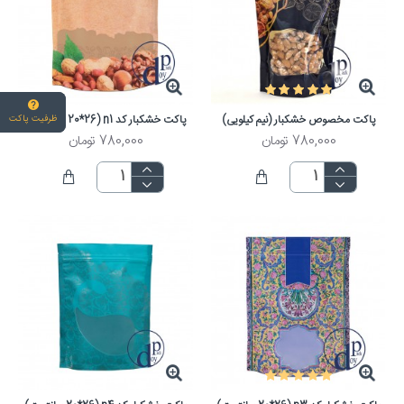
پاکت مخصوص خشکبار (نیم کیلویی)
پاکت خشکبار کد n1 (20*26 سانتیمتر)
ظرفیت پاکت
780,000 تومان
780,000 تومان