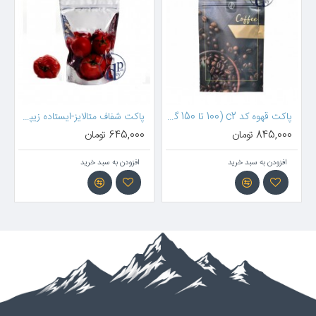
پاکت قهوه کد c2 (100 تا 150 گرم)
پاکت شفاف متالایز-ایستاده زیپدار ( 18*13 سانتیمتر )
845,000 تومان
645,000 تومان
افزودن به سبد خرید
افزودن به سبد خرید