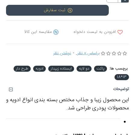
ثبت سفارش
افزودن به لیست دلخواه
مقایسه این کالا
براساس 0 نظر.
-
نوشتن نظر
برچسب ها:
پاکت
دو لایه
ایستاده زیپدار
ادویه
طرح دار
13*18
توضیحات
این محصول زیبا و جذاب مختص بسته بندی انواع ادویه و
محصولات پودری طراحی شد.