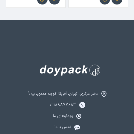
دفتر مرکزی: تهران، آفریقا، کوچه عمدی، پ 9
02188877683
ویدئوهای ما
تماس با ما