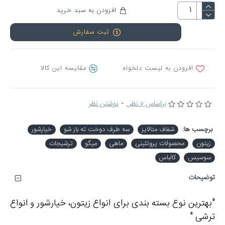
افزودن به سبد خرید
ثبت سفارش
افزودن به لیست دلخواه
مقایسه این کالا
براساس 0 نظر.
-
نوشتن نظر
برچسب ها:
شفاف متالایز
سه طرف دوخت ته باز شو
خیارشور
زیتون
محصولات پروتئینی
ماهی
میگو
ترشیجات
سوسیس
کالباس
توضیحات
"بهترین نوع بسته بندی برای انواع زیتون، خیارشور و انواع
ترشی "